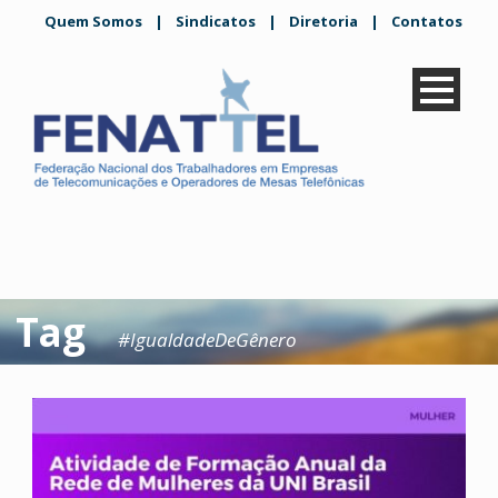
Quem Somos
|
Sindicatos
|
Diretoria
|
Contatos
Tag
#IgualdadeDeGênero