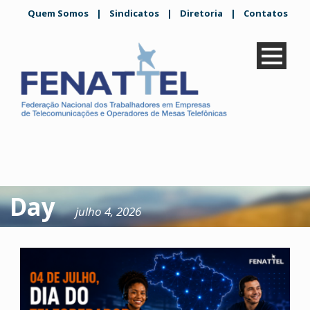
Quem Somos
|
Sindicatos
|
Diretoria
|
Contatos
Day
julho 4, 2026