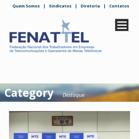
Quem Somos
|
Sindicatos
|
Diretoria
|
Contatos
Category
Destaque